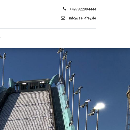
+497822894444
info@seil-frey.de
촉