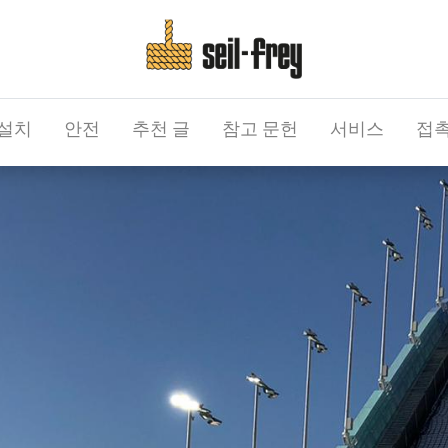
설치
안전
추천 글
참고 문헌
서비스
접