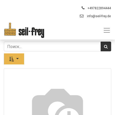
+497822894444
info@seil-frey.de