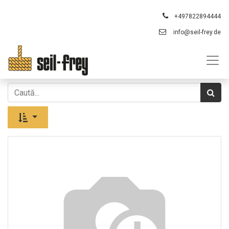
+497822894444
info@seil-frey.de