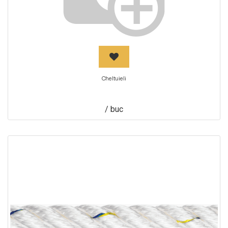
Cheltuieli
/
buc