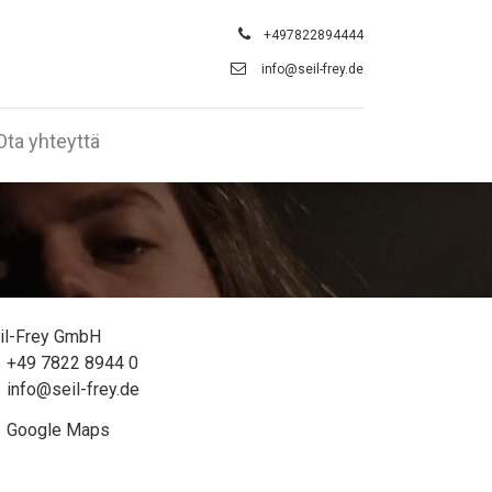
+497822894444
info@seil-frey.de
Ota yhteyttä
il-Frey GmbH
+49 7822 8944 0
info@seil-frey.de
Google Maps