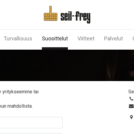
Turvallisuus
Suosittelut
Viitteet
Palvelut
yy yritykseemme tai
Se
un mahdollista.