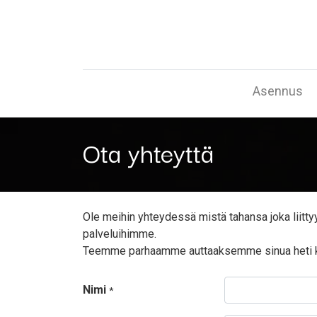
Asennus
Ota yhteyttä
Ole meihin yhteydessä mistä tahansa joka liitt
palveluihimme.
Teemme parhaamme auttaaksemme sinua heti k
Nimi
*